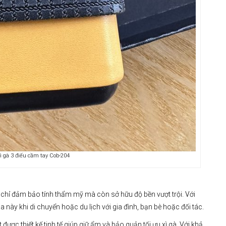
ì gà 3 điếu cầm tay Cob-204
 chỉ đảm bảo tính thẩm mỹ mà còn sở hữu độ bền vượt trội. Với
này khi di chuyển hoặc du lịch với gia đình, bạn bè hoặc đối tác.
ợc thiết kế tinh tế giúp giữ ẩm và bảo quản tối ưu xì gà. Với khả