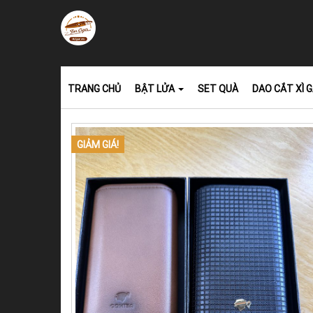
TRANG CHỦ
BẬT LỬA
SET QUÀ
DAO CẮT XÌ 
GIẢM GIÁ!