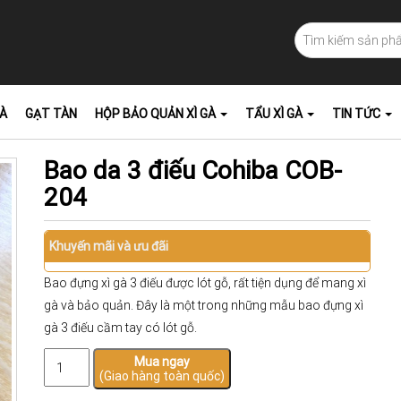
GÀ
GẠT TÀN
HỘP BẢO QUẢN XÌ GÀ
TẨU XÌ GÀ
TIN TỨC
Bao da 3 điếu Cohiba COB-
204
Khuyến mãi và ưu đãi
Bao đựng xì gà 3 điếu được lót gỗ, rất tiện dụng để mang xì
gà và bảo quản. Đây là một trong những mẫu bao đựng xì
gà 3 điếu cầm tay có lót gỗ.
Bao
Mua ngay
(Giao hàng toàn quốc)
da