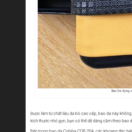
Bao Da đựng x
Được làm từ chất liệu da bò cao cấp, bao da này không
kích thước nhỏ gọn, bạn có thể dễ dàng cầm theo bao da 
Bên trong bao da Cohiba COB-204, các khoang đặc biệt đư