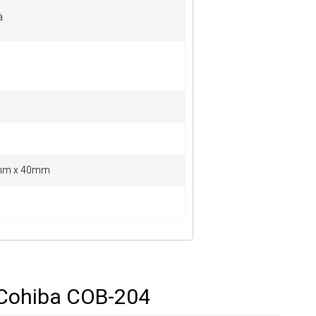
à
mm x 40mm
 Cohiba COB-204