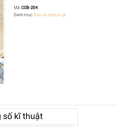
3
điếu
Mã:
COB-204
Cohiba
Danh mục:
Bao da đựng xì gà
COB-
204
số
lượng
số kĩ thuật