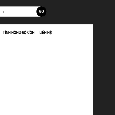
GO
TÍNH NỒNG ĐỘ CỒN
LIÊN HỆ