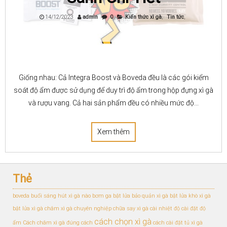
14/12/2023
admin
0
Kiến thức xì gà
,
Tin tức
,
Giống nhau: Cả Integra Boost và Boveda đều là các gói kiểm
soát độ ẩm được sử dụng để duy trì độ ẩm trong hộp đựng xì gà
và rượu vang. Cả hai sản phẩm đều có nhiều mức độ...
Xem thêm
Thẻ
boveda
buổi sáng hút xì gà nào
bơm ga bật lửa
bảo quản xì gà
bật lửa khò xì gà
bật lửa xì gà
châm xì gà chuyên nghiệp
chữa say xì gà
cài nhiệt độ
cài đặt độ
cách chọn xì gà
ẩm
Cách châm xì gà đúng cách
cách cài đặt tủ xì gà