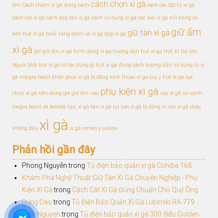
cách chọn xì gà
ẩm
Cách châm xì gà đúng cách
cách cài đặt tủ xì gà
cách cắt xì gà
cách dập tàn xì gà
cách sử dụng xì gà
các loại xì gà nổi tiếng
có
giữ ẩm
giữ tàn xì gà
nên hút xì gà buổi sáng
diem va xi ga
dập xì gà
xì gà
gói giữ ẩm xì gà
hinh dang xi ga
huong dan hut xi ga
Hút Xì Gà cho
Người Mới
hút xì gà có tác dụng gì
hút xì gà đúng cách
hướng dẫn sử dụng tủ xì
gà
integra boost
khắc phục xì gà bị đắng
kich thuoc xi ga
lưu ý hút xì gà
lựa
phụ kiện xì gà
chọn xì gà
nên dùng gói giữ ẩm nào
say xì gà
so sánh
inegra boost và boveda
tips xì gà
tàn xì gà
tại sao xì gà bị đắng
vì sao xì gà cháy
xì gà
không đều
xì gà romeo y julieta
Phản hồi gần đây
Phong Nguyễn
trong
Tủ điện bảo quản xì gà Cohiba 168
Khám Phá Nghệ Thuật Giữ Tàn Xì Gà Chuyên Nghiệp - Phụ
Kiện Xì Gà
trong
Cách Cắt Xì Gà Đúng Chuẩn Cho Quý Ông
Dung Dao
trong
Tủ Điện Bảo Quản Xì Gà Lubinski RA-779
Dinh Nguyen
trong
Tủ điện bảo quản xì gà 300 điếu Golden