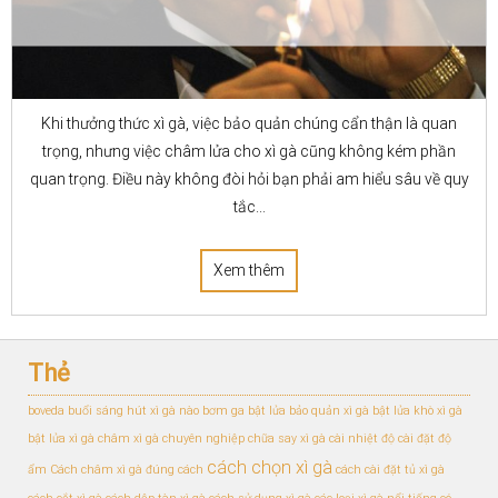
Khi thưởng thức xì gà, việc bảo quản chúng cẩn thận là quan
trọng, nhưng việc châm lửa cho xì gà cũng không kém phần
quan trọng. Điều này không đòi hỏi bạn phải am hiểu sâu về quy
tắc...
Xem thêm
Thẻ
boveda
buổi sáng hút xì gà nào
bơm ga bật lửa
bảo quản xì gà
bật lửa khò xì gà
bật lửa xì gà
châm xì gà chuyên nghiệp
chữa say xì gà
cài nhiệt độ
cài đặt độ
cách chọn xì gà
ẩm
Cách châm xì gà đúng cách
cách cài đặt tủ xì gà