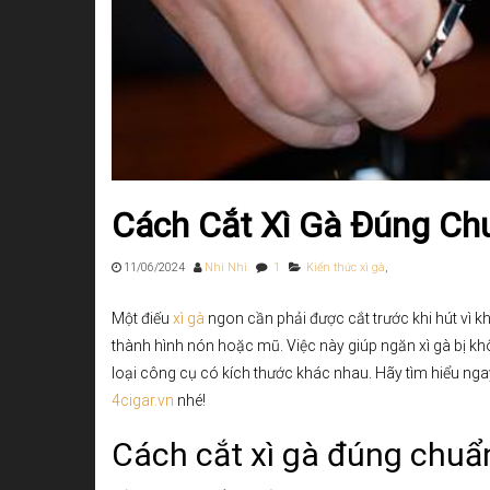
Cách Cắt Xì Gà Đúng Ch
11/06/2024
Nhi Nhi
1
Kiến thức xì gà
,
Một điếu
xì gà
ngon cần phải được cắt trước khi hút vì k
thành hình nón hoặc mũ. Việc này giúp ngăn xì gà bị khô
loại công cụ có kích thước khác nhau. Hãy tìm hiểu nga
4cigar.vn
nhé!
Cách cắt xì gà đúng chuẩ