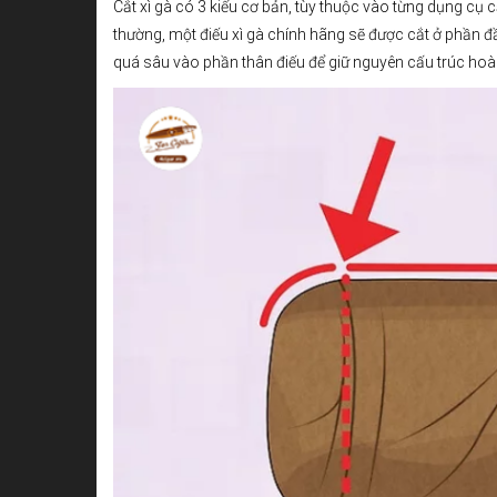
Cắt xì gà có 3 kiểu cơ bản, tùy thuộc vào từng dụng cụ
thường, một điếu xì gà chính hãng sẽ được cắt ở phần đầu
quá sâu vào phần thân điếu để giữ nguyên cấu trúc hoà