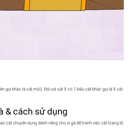
n gọi khác là cắt môi). Đối với cắt V có 1 kiểu cắt khác gọi là X cắt.
gà & cách sử dụng
 dao cắt chuyên dụng dành riêng cho xì gà để tránh việc cắt loang lổ,