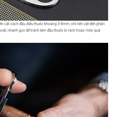
 nên cắt cách đầu điếu thuốc khoảng 3-4mm, chỉ nên cắt đến phần
khoát, nhanh gọn để tránh làm đầu thuốc bị rách hoặc méo quá