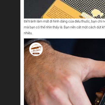
Để tránh làm mất đi hình dáng của điếu thuốc, bạn chỉ
mà bạn có thể nhìn thấy lá. Bạn nên cắt một cách dứt 
nhiều.