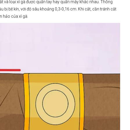
 cắt và loại xì gà được quấn tay hay quấn máy khác nhau. Thông
 bị bịt kín, với độ sâu khoảng 0,3-0,16 cm. Khi cắt, cần tránh cắt
n hảo của xì gà.