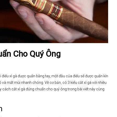
uẩn Cho Quý Ông
hi điếu xì gà được quấn bằng tay, một đầu của điếu sẽ được quấn kín
 và mất mùi nhanh chóng. Về cơ bản, có 3 kiểu cắt xì gà với nhiều
y cách cắt xì gà đúng chuẩn cho quý ông trong bài viết này cùng
n