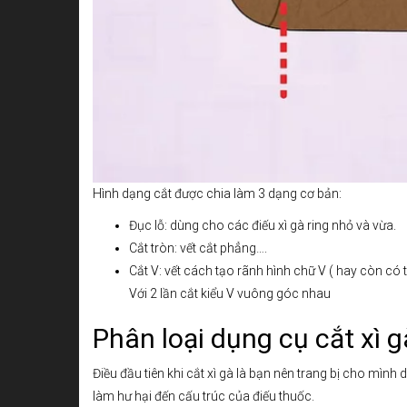
Hình dạng cắt được chia làm 3 dạng cơ bản:
Đục lỗ: dùng cho các điếu xì gà ring nhỏ và vừa.
Cắt tròn: vết cắt phẳng….
Cắt V: vết cách tạo rãnh hình chữ V ( hay còn có tê
Với 2 lần cắt kiểu V vuông góc nhau
Phân loại dụng cụ cắt xì 
Điều đầu tiên khi cắt xì gà là bạn nên trang bị cho mình
làm hư hại đến cấu trúc của điếu thuốc.