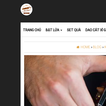
TRANG CHỦ
BẬT LỬA
SET QUÀ
DAO CẮT XÌ 
HOME
»
BLOG
»