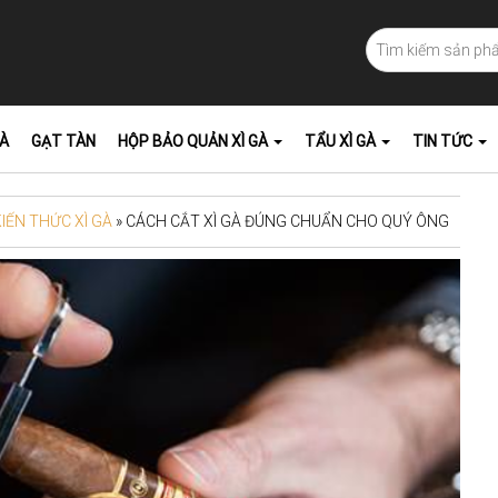
GÀ
GẠT TÀN
HỘP BẢO QUẢN XÌ GÀ
TẨU XÌ GÀ
TIN TỨC
KIẾN THỨC XÌ GÀ
» CÁCH CẮT XÌ GÀ ĐÚNG CHUẨN CHO QUÝ ÔNG