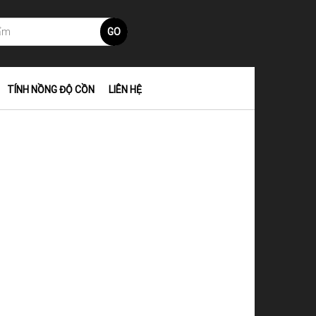
GO
TÍNH NỒNG ĐỘ CỒN
LIÊN HỆ