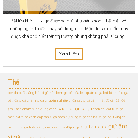
Bật lửa khò hút xì gà được xem là phụ kiện không thể thiếu với
những người thường hay sử dụng xì gà. Mặc dù sản phẩm này
được khá phổ biến trên thị trường nhưng không phải ai cũng...
Xem thêm
Thẻ
boveda
buổi sáng hút xì gà nào
bơm ga bật lửa
bảo quản xì gà
bật lửa khò xì gà
bật lửa xì gà
châm xì gà chuyên nghiệp
chữa say xì gà
cài nhiệt độ
cài đặt độ
cách chọn xì gà
ẩm
Cách châm xì gà đúng cách
cách cài đặt tủ xì gà
cách cắt xì gà
cách dập tàn xì gà
cách sử dụng xì gà
các loại xì gà nổi tiếng
có
giữ ẩm
giữ tàn xì gà
nên hút xì gà buổi sáng
diem va xi ga
dập xì gà
xì gà