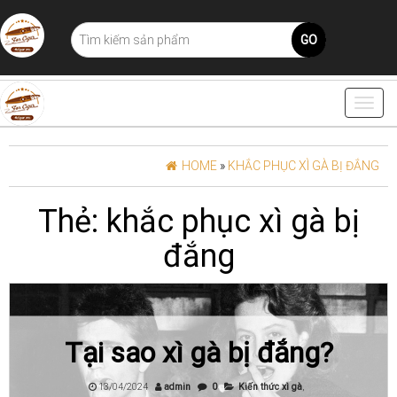
GO
Toggl
navig
HOME
»
KHẮC PHỤC XÌ GÀ BỊ ĐẮNG
Thẻ:
khắc phục xì gà bị
đắng
Tại sao xì gà bị đắng?
13/04/2024
admin
0
Kiến thức xì gà
,