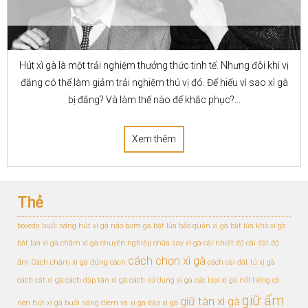
Hút xì gà là một trải nghiệm thưởng thức tinh tế. Nhưng đôi khi vị
đắng có thể làm giảm trải nghiệm thú vị đó. Để hiểu vì sao xì gà
bị đắng? Và làm thế nào để khắc phục?...
Xem thêm
Thẻ
boveda
buổi sáng hút xì gà nào
bơm ga bật lửa
bảo quản xì gà
bật lửa khò xì gà
bật lửa xì gà
châm xì gà chuyên nghiệp
chữa say xì gà
cài nhiệt độ
cài đặt độ
cách chọn xì gà
ẩm
Cách châm xì gà đúng cách
cách cài đặt tủ xì gà
cách cắt xì gà
cách dập tàn xì gà
cách sử dụng xì gà
các loại xì gà nổi tiếng
có
giữ ẩm
giữ tàn xì gà
nên hút xì gà buổi sáng
diem va xi ga
dập xì gà