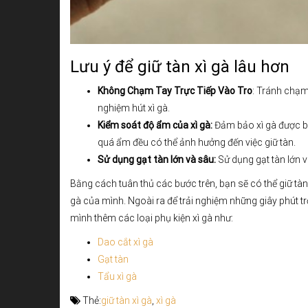
Lưu ý để giữ tàn xì gà lâu hơn
Không Chạm Tay Trực Tiếp Vào Tro
: Tránh chạm 
nghiệm hút xì gà.
Kiểm soát độ ẩm của xì gà:
Đảm bảo xì gà được b
quá ẩm đều có thể ảnh hưởng đến việc giữ tàn.
Sử dụng gạt tàn lớn và sâu:
Sử dụng gạt tàn lớn và
Bằng cách tuân thủ các bước trên, bạn sẽ có thể giữ tàn
gà của mình. Ngoài ra để trải nghiệm những giây phút tr
mình thêm các loại phụ kiện xì gà như:
Dao cắt xì gà
Gạt tàn
Tẩu xì gà
Thẻ:
giữ tàn xì gà
,
xì gà