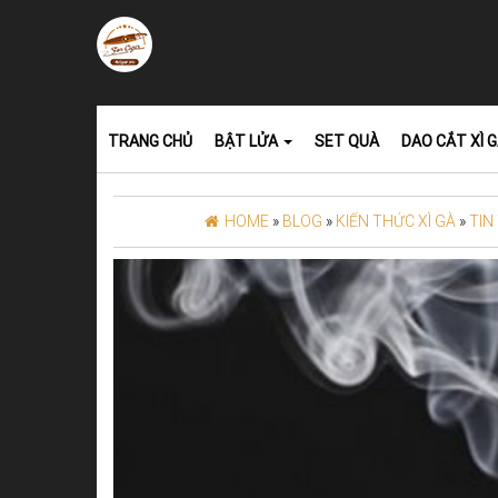
TRANG CHỦ
BẬT LỬA
SET QUÀ
DAO CẮT XÌ 
HOME
»
BLOG
»
KIẾN THỨC XÌ GÀ
»
TIN