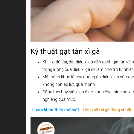
Kỹ thuật gạt tàn xì gà
Khi tro đủ dài, đặt điếu xì gà gần cạnh gạt tàn v
trọng lượng của điếu xì gà sẽ làm cho tro tự nhiên
Một cách khác là nhẹ nhàng áp điếu xì gà vào cạnh
không cần áp lực quá mạnh.
Đồng thời hãy giữ xì gà ở góc nghiêng thích hợp kh
nghiêng quá mức.
Tham khảo thêm bài viết:
Cách cắt xì gà đúng chuẩn