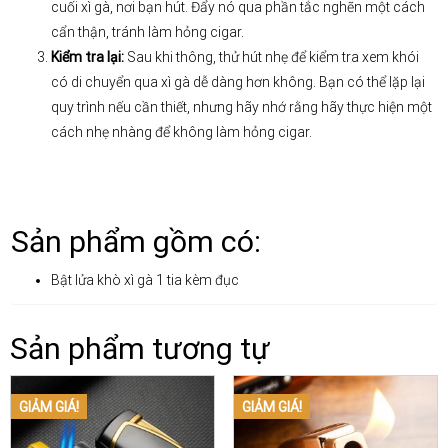
cuối xì gà, nơi bạn hút. Đẩy nó qua phần tắc nghẽn một cách
cẩn thận, tránh làm hỏng cigar.
Kiểm tra lại:
Sau khi thông, thử hút nhẹ để kiểm tra xem khói
có di chuyển qua xì gà dễ dàng hơn không. Bạn có thể lặp lại
quy trình nếu cần thiết, nhưng hãy nhớ rằng hãy thực hiện một
cách nhẹ nhàng để không làm hỏng cigar.
Sản phẩm gồm có:
Bật lửa khò xì gà 1 tia kèm đục
Sản phẩm tương tự
GIẢM GIÁ!
GIẢM GIÁ!