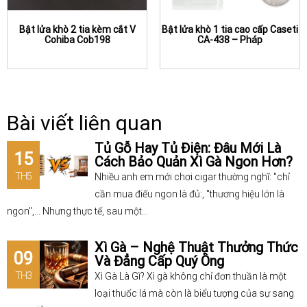
Bật lửa khò 2 tia kèm cắt V
Bật lửa khò 1 tia cao cấp Caseti
Cohiba Cob198
CA-438 – Pháp
Bài viết liên quan
Tủ Gỗ Hay Tủ Điện: Đâu Mới Là
15
Cách Bảo Quản Xì Gà Ngon Hơn?
TH5
Nhiều anh em mới chơi cigar thường nghĩ: "chỉ
cần mua điếu ngon là đủ:, "thương hiệu lớn là
ngon",... Nhưng thực tế, sau một...
Xì Gà – Nghệ Thuật Thưởng Thức
09
Và Đẳng Cấp Quý Ông
TH3
Xì Gà Là Gì? Xì gà không chỉ đơn thuần là một
loại thuốc lá mà còn là biểu tượng của sự sang