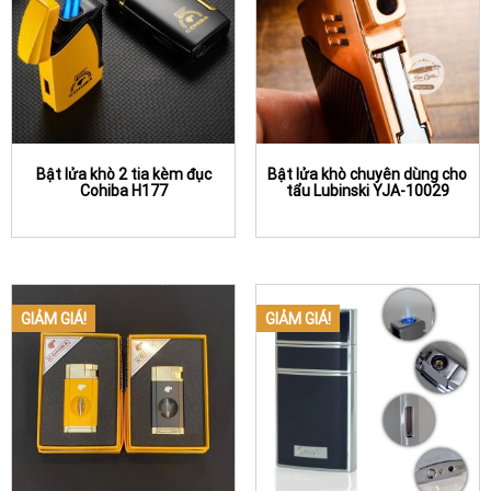
Bật lửa khò 2 tia kèm đục
Bật lửa khò chuyên dùng cho
Cohiba H177
tẩu Lubinski YJA-10029
GIẢM GIÁ!
GIẢM GIÁ!