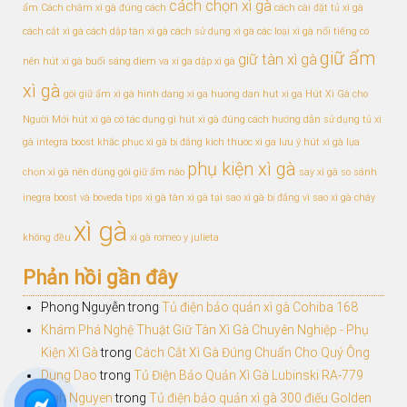
cách chọn xì gà
ẩm
Cách châm xì gà đúng cách
cách cài đặt tủ xì gà
cách cắt xì gà
cách dập tàn xì gà
cách sử dụng xì gà
các loại xì gà nổi tiếng
có
giữ ẩm
giữ tàn xì gà
nên hút xì gà buổi sáng
diem va xi ga
dập xì gà
xì gà
gói giữ ẩm xì gà
hinh dang xi ga
huong dan hut xi ga
Hút Xì Gà cho
Người Mới
hút xì gà có tác dụng gì
hút xì gà đúng cách
hướng dẫn sử dụng tủ xì
gà
integra boost
khắc phục xì gà bị đắng
kich thuoc xi ga
lưu ý hút xì gà
lựa
phụ kiện xì gà
chọn xì gà
nên dùng gói giữ ẩm nào
say xì gà
so sánh
inegra boost và boveda
tips xì gà
tàn xì gà
tại sao xì gà bị đắng
vì sao xì gà cháy
xì gà
không đều
xì gà romeo y julieta
Phản hồi gần đây
Phong Nguyễn
trong
Tủ điện bảo quản xì gà Cohiba 168
Khám Phá Nghệ Thuật Giữ Tàn Xì Gà Chuyên Nghiệp - Phụ
Kiện Xì Gà
trong
Cách Cắt Xì Gà Đúng Chuẩn Cho Quý Ông
Dung Dao
trong
Tủ Điện Bảo Quản Xì Gà Lubinski RA-779
Dinh Nguyen
trong
Tủ điện bảo quản xì gà 300 điếu Golden