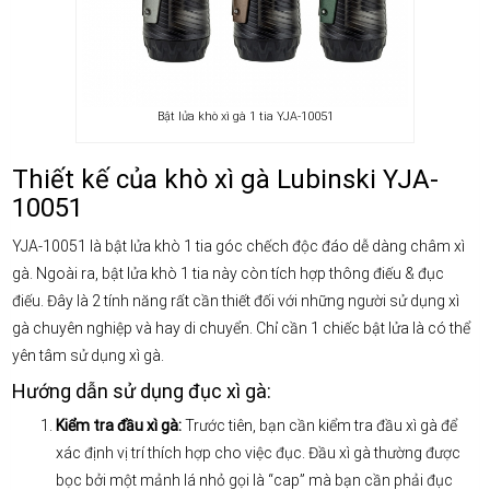
Bật lửa khò xì gà 1 tia YJA-10051
Thiết kế của khò xì gà Lubinski YJA-
10051
YJA-10051 là bật lửa khò 1 tia góc chếch độc đáo dễ dàng châm xì
gà. Ngoài ra, bật lửa khò 1 tia này còn tích hợp thông điếu & đục
điếu. Đây là 2 tính năng rất cần thiết đối với những người sử dụng xì
gà chuyên nghiệp và hay di chuyển. Chỉ cần 1 chiếc bật lửa là có thể
yên tâm sử dụng xì gà.
Hướng dẫn sử dụng đục xì gà:
Kiểm tra đầu xì gà:
Trước tiên, bạn cần kiểm tra đầu xì gà để
xác định vị trí thích hợp cho việc đục. Đầu xì gà thường được
bọc bởi một mảnh lá nhỏ gọi là “cap” mà bạn cần phải đục