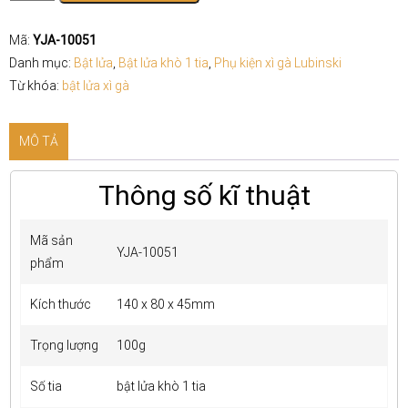
khò
xì
Mã:
YJA-10051
gà
Danh mục:
Bật lửa
,
Bật lửa khò 1 tia
,
Phụ kiện xì gà Lubinski
1
Từ khóa:
bật lửa xì gà
tia
Lubinski
MÔ TẢ
YJA-
10051
Thông số kĩ thuật
số
lượng
Mã sản
YJA-10051
phẩm
Kích thước
140 x 80 x 45mm
Trọng lượng
100g
Số tia
bật lửa khò 1 tia