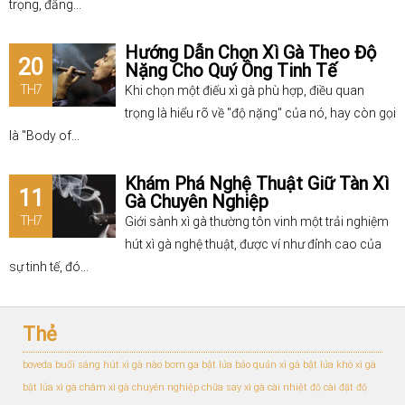
trọng, đẳng...
Hướng Dẫn Chọn Xì Gà Theo Độ
20
Nặng Cho Quý Ông Tinh Tế
TH7
Khi chọn một điếu xì gà phù hợp, điều quan
trọng là hiểu rõ về "độ nặng" của nó, hay còn gọi
là "Body of...
Khám Phá Nghệ Thuật Giữ Tàn Xì
11
Gà Chuyên Nghiệp
TH7
Giới sành xì gà thường tôn vinh một trải nghiệm
hút xì gà nghệ thuật, được ví như đỉnh cao của
sự tinh tế, đó...
Thẻ
boveda
buổi sáng hút xì gà nào
bơm ga bật lửa
bảo quản xì gà
bật lửa khò xì gà
bật lửa xì gà
châm xì gà chuyên nghiệp
chữa say xì gà
cài nhiệt độ
cài đặt độ