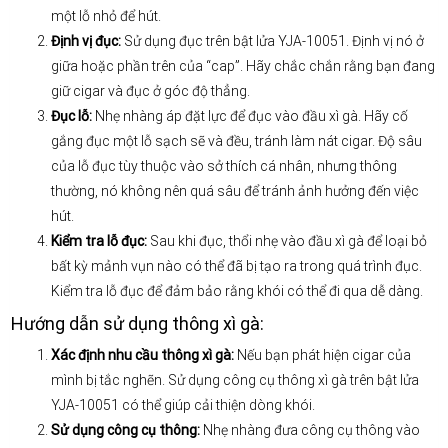
một lỗ nhỏ để hút.
Định vị đục:
Sử dụng đục trên bật lửa YJA-10051. Định vị nó ở
giữa hoặc phần trên của “cap”. Hãy chắc chắn rằng bạn đang
giữ cigar và đục ở góc độ thẳng.
Đục lỗ:
Nhẹ nhàng áp đặt lực để đục vào đầu xì gà. Hãy cố
gắng đục một lỗ sạch sẽ và đều, tránh làm nát cigar. Độ sâu
của lỗ đục tùy thuộc vào sở thích cá nhân, nhưng thông
thường, nó không nên quá sâu để tránh ảnh hưởng đến việc
hút.
Kiểm tra lỗ đục:
Sau khi đục, thổi nhẹ vào đầu xì gà để loại bỏ
bất kỳ mảnh vụn nào có thể đã bị tạo ra trong quá trình đục.
Kiểm tra lỗ đục để đảm bảo rằng khói có thể đi qua dễ dàng.
Hướng dẫn sử dụng thông xì gà:
Xác định nhu cầu thông xì gà:
Nếu bạn phát hiện cigar của
mình bị tắc nghẽn. Sử dụng công cụ thông xì gà trên bật lửa
YJA-10051 có thể giúp cải thiện dòng khói.
Sử dụng công cụ thông:
Nhẹ nhàng đưa công cụ thông vào