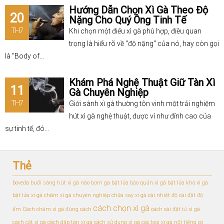
Hướng Dẫn Chọn Xì Gà Theo Độ
20
Nặng Cho Quý Ông Tinh Tế
TH7
Khi chọn một điếu xì gà phù hợp, điều quan
trọng là hiểu rõ về "độ nặng" của nó, hay còn gọi
là "Body of...
Khám Phá Nghệ Thuật Giữ Tàn Xì
11
Gà Chuyên Nghiệp
TH7
Giới sành xì gà thường tôn vinh một trải nghiệm
hút xì gà nghệ thuật, được ví như đỉnh cao của
sự tinh tế, đó...
Thẻ
boveda
buổi sáng hút xì gà nào
bơm ga bật lửa
bảo quản xì gà
bật lửa khò xì gà
bật lửa xì gà
châm xì gà chuyên nghiệp
chữa say xì gà
cài nhiệt độ
cài đặt độ
cách chọn xì gà
ẩm
Cách châm xì gà đúng cách
cách cài đặt tủ xì gà
cách cắt xì gà
cách dập tàn xì gà
cách sử dụng xì gà
các loại xì gà nổi tiếng
có