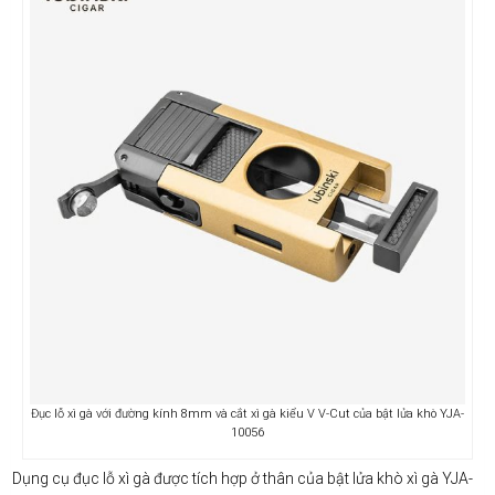
Đục lỗ xì gà với đường kính 8mm và cắt xì gà kiểu V V-Cut của bật lửa khò YJA-
10056
Dụng cụ đục lỗ xì gà được tích hợp ở thân của bật lửa khò xì gà YJA-