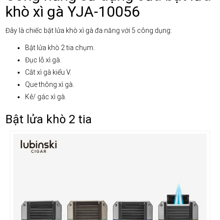
khò xì gà YJA-10056
Đây là chiếc bật lửa khò xì gà đa năng với 5 công dụng:
Bật lửa khò 2 tia chụm.
Đục lỗ xì gà.
Cắt xì gà kiểu V.
Que thông xì gà.
Kê/ gác xì gà.
Bật lửa khò 2 tia