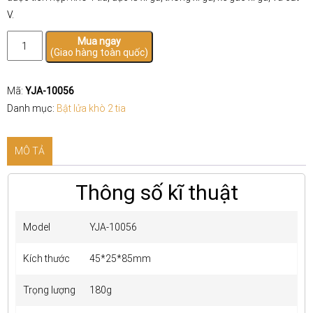
V.
Bật
Mua ngay
(Giao hàng toàn quốc)
lửa
khò
xì
Mã:
YJA-10056
gà
Danh mục:
Bật lửa khò 2 tia
đa
năng
MÔ TẢ
Lubinski
YJA-
Thông số kĩ thuật
10056
số
Model
YJA-10056
lượng
Kích thước
45*25*85mm
Trọng lượng
180g