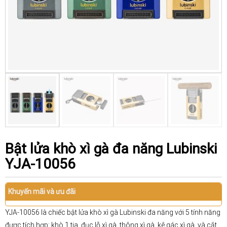
Bật lửa khò xì gà đa năng Lubinski
YJA-10056
Khuyến mãi và ưu đãi
YJA-10056 là chiếc bật lửa khò xì gà Lubinski đa năng với 5 tính năng
được tích hợp: khò 1 tia, đục lỗ xì gà, thông xì gà, kê gác xì gà, và cắt