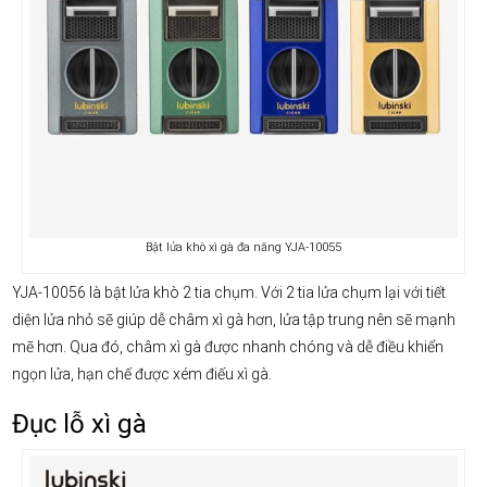
Bật lửa khò xì gà đa năng YJA-10055
YJA-10056 là bật lửa khò 2 tia chụm. Với 2 tia lửa chụm lại với tiết
diện lửa nhỏ sẽ giúp dễ châm xì gà hơn, lửa tập trung nên sẽ mạnh
mẽ hơn. Qua đó, châm xì gà được nhanh chóng và dễ điều khiển
ngọn lửa, hạn chế được xém điếu xì gà.
Đục lỗ xì gà