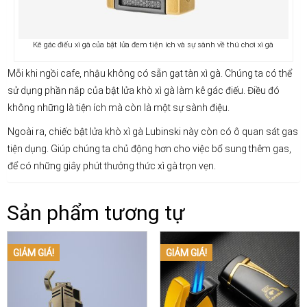
Kê gác điếu xì gà của bật lửa đem tiện ích và sự sành về thú chơi xì gà
Mỗi khi ngồi cafe, nhậu không có sẵn gạt tàn xì gà. Chúng ta có thể
sử dụng phần nắp của bật lửa khò xì gà làm kê gác điếu. Điều đó
không những là tiện ích mà còn là một sự sành điệu.
Ngoài ra, chiếc bật lửa khò xì gà Lubinski này còn có ô quan sát gas
tiện dụng. Giúp chúng ta chủ động hơn cho việc bổ sung thêm gas,
để có những giây phút thưởng thức xì gà trọn vẹn.
Sản phẩm tương tự
GIẢM GIÁ!
GIẢM GIÁ!