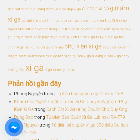
giữ ẩm
giữ tàn xì gà
nên hút xì gà buổi sáng
diem va xi ga
dập xì gà
xì gà
gói giữ ẩm xì gà
hinh dang xi ga
huong dan hut xi ga
Hút Xì Gà cho
Người Mới
hút xì gà có tác dụng gì
hút xì gà đúng cách
hướng dẫn sử dụng tủ xì
gà
integra boost
khắc phục xì gà bị đắng
kich thuoc xi ga
lưu ý hút xì gà
lựa
phụ kiện xì gà
chọn xì gà
nên dùng gói giữ ẩm nào
say xì gà
so sánh
inegra boost và boveda
tips xì gà
tàn xì gà
tại sao xì gà bị đắng
vì sao xì gà cháy
xì gà
không đều
xì gà romeo y julieta
Phản hồi gần đây
Phong Nguyễn
trong
Tủ điện bảo quản xì gà Cohiba 168
Khám Phá Nghệ Thuật Giữ Tàn Xì Gà Chuyên Nghiệp - Phụ
Kiện Xì Gà
trong
Cách Cắt Xì Gà Đúng Chuẩn Cho Quý Ông
Dung Dao
trong
Tủ Điện Bảo Quản Xì Gà Lubinski RA-779
Dinh Nguyen
trong
Tủ điện bảo quản xì gà 300 điếu Golden
Fire GF 735