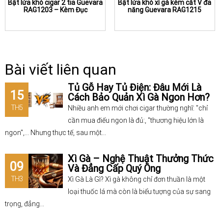
Bật lửa khò cigar 2 tia Guevara
Bật lửa khò xì gà kèm cắt V đa
RAG1203 – Kèm Đục
năng Guevara RAG1215
Bài viết liên quan
Tủ Gỗ Hay Tủ Điện: Đâu Mới Là
15
Cách Bảo Quản Xì Gà Ngon Hơn?
TH5
Nhiều anh em mới chơi cigar thường nghĩ: "chỉ
cần mua điếu ngon là đủ:, "thương hiệu lớn là
ngon",... Nhưng thực tế, sau một...
Xì Gà – Nghệ Thuật Thưởng Thức
09
Và Đẳng Cấp Quý Ông
TH3
Xì Gà Là Gì? Xì gà không chỉ đơn thuần là một
loại thuốc lá mà còn là biểu tượng của sự sang
trọng, đẳng...