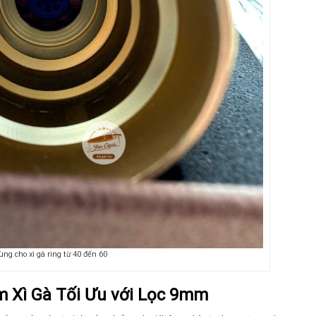
ùng cho xì gà ring từ 40 đến 60
m Xì Gà Tối Ưu với Lọc 9mm