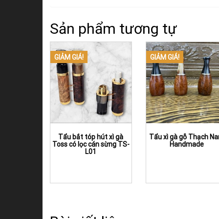
Sản phẩm tương tự
GIẢM GIÁ!
GIẢM GIÁ!
Tẩu bắt tóp hút xì gà
Tẩu xì gà gỗ Thạch N
Toss có lọc cán sừng TS-
Handmade
L01