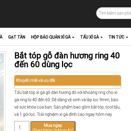
GÀ
GẠT TÀN
HỘP BẢO QUẢN XÌ GÀ
TẨU XÌ GÀ
TIN TỨC
Bắt tóp gỗ đàn hương ring 40
đến 60 dùng lọc
Khuyến mãi và ưu đãi
Tẩu bắt tóp xì gà gỗ đàn hương đỏ với khoảng ring cho xì
gà ring từ 40 đến 60. Dễ dàng vệ sinh và lắp lọc 9mm, bảo
vệ sức khỏe của bạn. Sản phẩm bao gồm bắt tóp, tool tẩu,
và 1 gói lọc. Trải nghiệm xì gà đỉnh cao ngay hôm nay.
Bắt
Mua ngay
(Giao hàng toàn quốc)