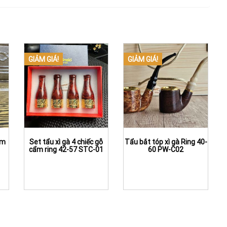
GIẢM GIÁ!
GIẢM GIÁ!
am
Set tẩu xì gà 4 chiếc gỗ
Tẩu bắt tóp xì gà Ring 40-
cẩm ring 42-57 STC-01
60 PW-C02