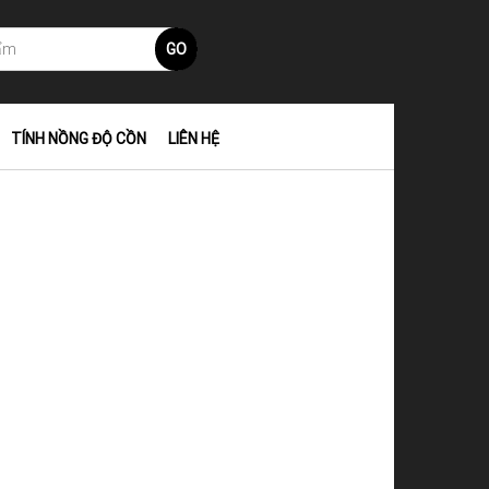
GO
TÍNH NỒNG ĐỘ CỒN
LIÊN HỆ