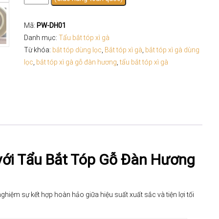
tóp
gỗ
đàn
Mã:
PW-DH01
hương
Danh mục:
Tẩu bắt tóp xì gà
ring
Từ khóa:
bắt tóp dùng lọc
,
Bắt tóp xì gà
,
bắt tóp xì gà dùng
40
lọc
,
bắt tóp xì gà gỗ đàn hương
,
tẩu bắt tóp xì gà
đến
60
dùng
lọc
số
lượng
với Tẩu Bắt Tóp Gỗ Đàn Hương
nghiệm sự kết hợp hoàn hảo giữa hiệu suất xuất sắc và tiện lợi tối