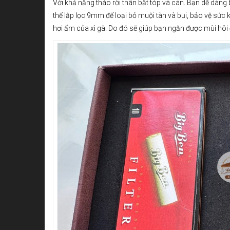
Với khả năng tháo rời thân bắt tóp và cán. Bạn dễ dàn
thể lắp lọc 9mm để loại bỏ muội tàn và bụi, bảo vệ sức 
hơi ẩm của xì gà. Do đó sẽ giúp bạn ngăn được mùi hôi 