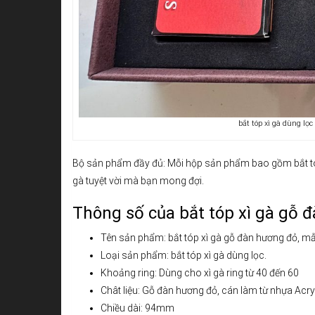
bắt tóp xì gà dùng lọc
Bộ sản phẩm đầy đủ: Mỗi hộp sản phẩm bao gồm bắt tóp,
gà tuyệt vời mà bạn mong đợi.
Thông số của bắt tóp xì gà gỗ 
Tên sản phẩm: bắt tóp xì gà gỗ đàn hương đỏ, mẫ
Loại sản phẩm: bắt tóp xì gà dùng lọc.
Khoảng ring: Dùng cho xì gà ring từ 40 đến 60
Chât liệu: Gỗ đàn hương đỏ, cán làm từ nhựa Acry
Chiều dài: 94mm