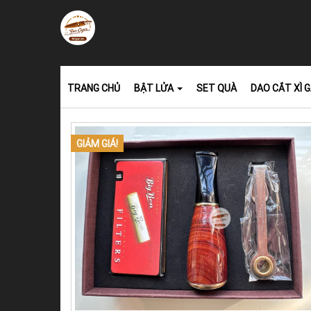
TRANG CHỦ
BẬT LỬA
SET QUÀ
DAO CẮT XÌ 
GIẢM GIÁ!