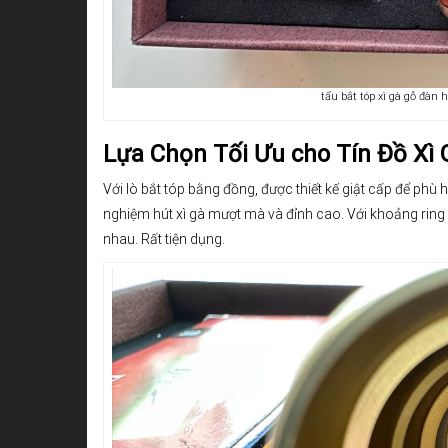
tẩu bắt tóp xì gà gỗ đàn
Lựa Chọn Tối Ưu cho Tín Đồ Xì 
Với lò bắt tóp bằng đồng, được thiết kế giật cấp để phù 
nghiệm hút xì gà mượt mà và đỉnh cao. Với khoảng ring 
nhau. Rất tiện dụng.