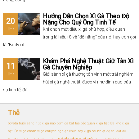
Hướng Dẫn Chọn Xì Gà Theo Độ
20
Nặng Cho Quý Ông Tinh Tế
TH7
Khi chọn một điếu xì gà phù hợp, điều quan
trọng là hiểu rõ về "độ nặng" của nó, hay còn gọi
là "Body of...
Khám Phá Nghệ Thuật Giữ Tàn Xì
11
Gà Chuyên Nghiệp
TH7
Giới sành xì gà thường tôn vinh một trải nghiệm
hút xì gà nghệ thuật, được ví như đỉnh cao của
sự tinh tế, đó...
Thẻ
boveda
buổi sáng hút xì gà nào
bơm ga bật lửa
bảo quản xì gà
bật lửa khò xì gà
bật lửa xì gà
châm xì gà chuyên nghiệp
chữa say xì gà
cài nhiệt độ
cài đặt độ