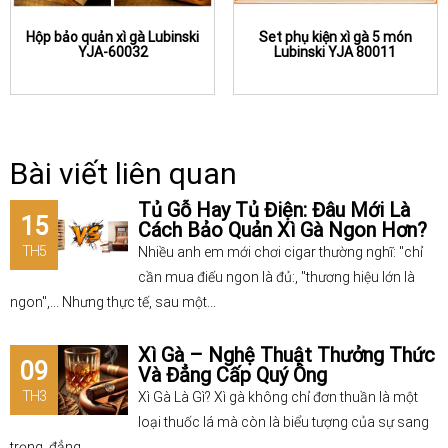
Hộp bảo quản xì gà Lubinski
Set phụ kiện xì gà 5 món
YJA-60032
Lubinski YJA 80011
Bài viết liên quan
Tủ Gỗ Hay Tủ Điện: Đâu Mới Là
15
Cách Bảo Quản Xì Gà Ngon Hơn?
TH5
Nhiều anh em mới chơi cigar thường nghĩ: "chỉ
cần mua điếu ngon là đủ:, "thương hiệu lớn là
ngon",... Nhưng thực tế, sau một...
Xì Gà – Nghệ Thuật Thưởng Thức
09
Và Đẳng Cấp Quý Ông
TH3
Xì Gà Là Gì? Xì gà không chỉ đơn thuần là một
loại thuốc lá mà còn là biểu tượng của sự sang
trọng, đẳng...