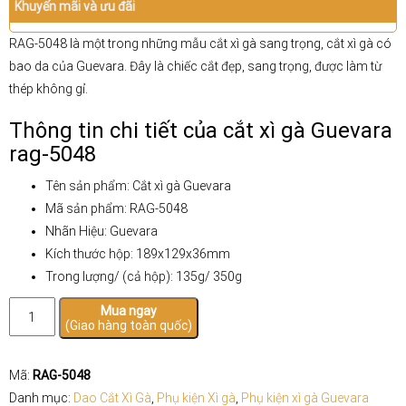
Khuyến mãi và ưu đãi
RAG-5048 là một trong những mẫu cắt xì gà sang trọng, cắt xì gà có
bao da của Guevara. Đây là chiếc cắt đẹp, sang trọng, được làm từ
thép không gỉ.
Thông tin chi tiết của cắt xì gà Guevara
rag-5048
Tên sản phẩm: Cắt xì gà Guevara
Mã sản phẩm: RAG-5048
Nhãn Hiệu: Guevara
Kích thước hộp: 189x129x36mm
Trong lượng/ (cả hộp): 135g/ 350g
Cắt
Mua ngay
(Giao hàng toàn quốc)
xì
gà
Guevara
Mã:
RAG-5048
RAG-
Danh mục:
Dao Cắt Xì Gà
,
Phụ kiện Xì gà
,
Phụ kiện xì gà Guevara