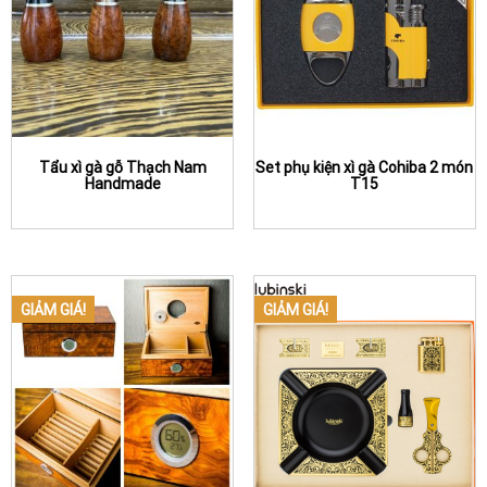
Tẩu xì gà gỗ Thạch Nam
Set phụ kiện xì gà Cohiba 2 món
Handmade
T15
GIẢM GIÁ!
GIẢM GIÁ!