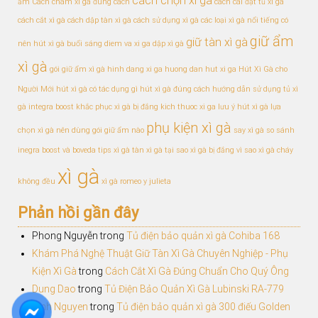
cách chọn xì gà
ẩm
Cách châm xì gà đúng cách
cách cài đặt tủ xì gà
cách cắt xì gà
cách dập tàn xì gà
cách sử dụng xì gà
các loại xì gà nổi tiếng
có
giữ ẩm
giữ tàn xì gà
nên hút xì gà buổi sáng
diem va xi ga
dập xì gà
xì gà
gói giữ ẩm xì gà
hinh dang xi ga
huong dan hut xi ga
Hút Xì Gà cho
Người Mới
hút xì gà có tác dụng gì
hút xì gà đúng cách
hướng dẫn sử dụng tủ xì
gà
integra boost
khắc phục xì gà bị đắng
kich thuoc xi ga
lưu ý hút xì gà
lựa
phụ kiện xì gà
chọn xì gà
nên dùng gói giữ ẩm nào
say xì gà
so sánh
inegra boost và boveda
tips xì gà
tàn xì gà
tại sao xì gà bị đắng
vì sao xì gà cháy
xì gà
không đều
xì gà romeo y julieta
Phản hồi gần đây
Phong Nguyễn
trong
Tủ điện bảo quản xì gà Cohiba 168
Khám Phá Nghệ Thuật Giữ Tàn Xì Gà Chuyên Nghiệp - Phụ
Kiện Xì Gà
trong
Cách Cắt Xì Gà Đúng Chuẩn Cho Quý Ông
Dung Dao
trong
Tủ Điện Bảo Quản Xì Gà Lubinski RA-779
Dinh Nguyen
trong
Tủ điện bảo quản xì gà 300 điếu Golden