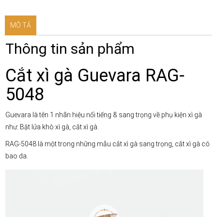
5048
số
MÔ TẢ
lượng
Thông tin sản phẩm
Cắt xì gà Guevara RAG-
5048
Guevara là tên 1 nhãn hiệu nổi tiếng & sang trọng về phụ kiện xì gà
như: Bật lửa khò xì gà, cắt xì gà.
RAG-5048 là một trong những mẫu cắt xì gà sang trọng, cắt xì gà có
bao da.