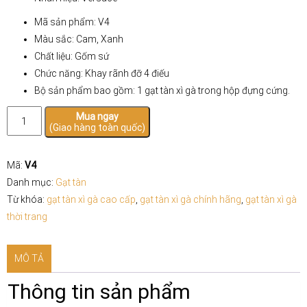
Mã sản phẩm: V4
Màu sắc: Cam, Xanh
Chất liệu: Gốm sứ
Chức năng: Khay rãnh đỡ 4 điếu
Bộ sản phẩm bao gồm: 1 gạt tàn xì gà trong hộp đựng cứng.
Gạt
Mua ngay
(Giao hàng toàn quốc)
tàn
xì
gà
Mã:
V4
Versace
Danh mục:
Gạt tàn
4
Từ khóa:
gạt tàn xì gà cao cấp
,
gạt tàn xì gà chính hãng
,
gạt tàn xì gà
Điếu
thời trang
số
lượng
MÔ TẢ
Thông tin sản phẩm