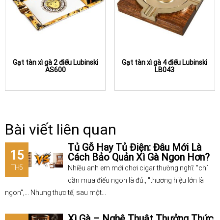
Gạt tàn xì gà 2 điếu Lubinski
Gạt tàn xì gà 4 điếu Lubinski
AS600
LB043
Bài viết liên quan
Tủ Gỗ Hay Tủ Điện: Đâu Mới Là
15
Cách Bảo Quản Xì Gà Ngon Hơn?
TH5
Nhiều anh em mới chơi cigar thường nghĩ: "chỉ
cần mua điếu ngon là đủ:, "thương hiệu lớn là
ngon",... Nhưng thực tế, sau một...
Xì Gà – Nghệ Thuật Thưởng Thức