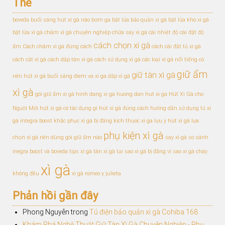
Thẻ
boveda
buổi sáng hút xì gà nào
bơm ga bật lửa
bảo quản xì gà
bật lửa khò xì gà
bật lửa xì gà
châm xì gà chuyên nghiệp
chữa say xì gà
cài nhiệt độ
cài đặt độ
cách chọn xì gà
ẩm
Cách châm xì gà đúng cách
cách cài đặt tủ xì gà
cách cắt xì gà
cách dập tàn xì gà
cách sử dụng xì gà
các loại xì gà nổi tiếng
có
giữ ẩm
giữ tàn xì gà
nên hút xì gà buổi sáng
diem va xi ga
dập xì gà
xì gà
gói giữ ẩm xì gà
hinh dang xi ga
huong dan hut xi ga
Hút Xì Gà cho
Người Mới
hút xì gà có tác dụng gì
hút xì gà đúng cách
hướng dẫn sử dụng tủ xì
gà
integra boost
khắc phục xì gà bị đắng
kich thuoc xi ga
lưu ý hút xì gà
lựa
phụ kiện xì gà
chọn xì gà
nên dùng gói giữ ẩm nào
say xì gà
so sánh
inegra boost và boveda
tips xì gà
tàn xì gà
tại sao xì gà bị đắng
vì sao xì gà cháy
xì gà
không đều
xì gà romeo y julieta
Phản hồi gần đây
Phong Nguyễn
trong
Tủ điện bảo quản xì gà Cohiba 168
Khám Phá Nghệ Thuật Giữ Tàn Xì Gà Chuyên Nghiệp - Phụ