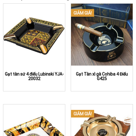
GIẢM GIÁ!
Gạt tàn sứ 4 điếu Lubinski YJA-
Gạt Tàn xì gà Cohiba 4 Điếu
20032
G425
GIẢM GIÁ!