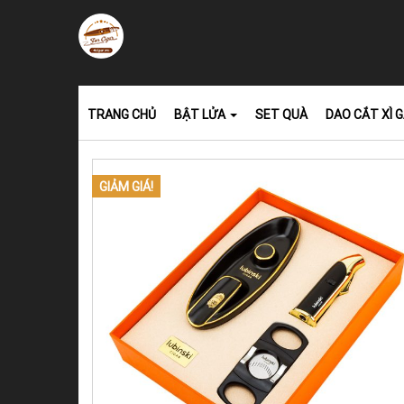
TRANG CHỦ
BẬT LỬA
SET QUÀ
DAO CẮT XÌ 
GIẢM GIÁ!