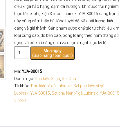
điếu xì gà hảo hạng, đậm đà hương vị khi được trải nghiệm
thực tế set phụ kiện 3 món Lubinski YJA-80015 sang trọng
này cũng cảm thấy hài lòng tuyệt đối về chất lượng, kiểu
dáng và giá thành. Sản phẩm được chế tác từ chất liệu kim
loại cứng cáp, độ bền cao, bóng loáng theo năm tháng sử
dụng và có khả năng chịu va chạm mạnh cực kỳ tốt.
Set
Mua ngay
(Giao hàng toàn quốc)
phụ
kiện
xì
Mã:
YJA-80015
gà
Danh mục:
Phụ kiện Xì gà
,
Set Quà
Lubinski
Từ khóa:
Phụ kiện xì gà Lubinski
,
Set phụ kiện xì gà
YJA-
Lubinski YJA-80015
,
Set phụ kiện xì gà Lubinski YJA-80015
80015
3 món
3
món
số
lượng