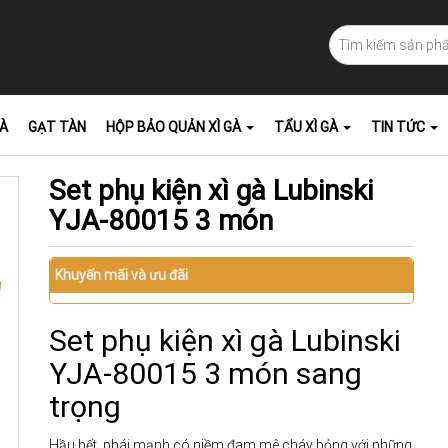
GÀ
GẠT TÀN
HỘP BẢO QUẢN XÌ GÀ
TẨU XÌ GÀ
TIN TỨC
Set phụ kiện xì gà Lubinski
YJA-80015 3 món
Khuyến mãi và ưu đãi
Set phụ kiện xì gà Lubinski
YJA-80015 3 món sang
trọng
Hầu hết, phái mạnh có niềm đam mê cháy bỏng với những