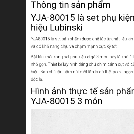
Thông tin sản phẩm
YJA-80015 là set phụ kiệ
hiệu Lubinski
YJA80015 là set sản phẩm được chế tác từ chất liệu k
và có khả năng chịu va chạm mạnh cực kỳ tốt.
Bật lửa khò trong set phụ kiện xì gà 3 món này là khò 1 
nhỏ gọn. Thiết kế lấy hình dáng chú chim cánh cụt vô c
hiện. Bạn chỉ cần bấm nút một lần là có thể tạo ra ngọn
độc lạ.
Hình ảnh thực tế sản phẩm
YJA-80015 3 món