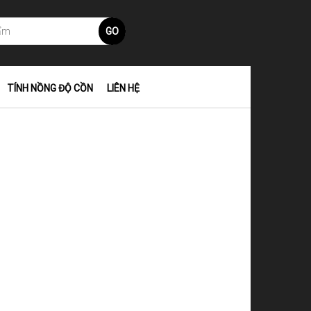
GO
TÍNH NỒNG ĐỘ CỒN
LIÊN HỆ