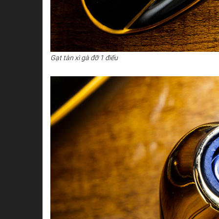
Gạt tàn xì gà đỡ 1 điếu