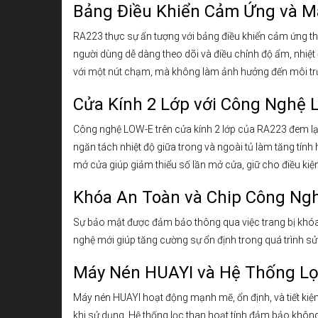
Bảng Điều Khiển Cảm Ứng và Mà
RA223 thực sự ấn tượng với bảng điều khiển cảm ứng th
người dùng dễ dàng theo dõi và điều chỉnh độ ẩm, nhiệt
với một nút chạm, mà không làm ảnh hưởng đến môi trư
Cửa Kính 2 Lớp với Công Nghệ 
Công nghệ LOW-E trên cửa kính 2 lớp của RA223 đem lại
ngăn tách nhiệt độ giữa trong và ngoài tủ làm tăng tính
mở cửa giúp giảm thiểu số lần mở cửa, giữ cho điều kiện
Khóa An Toàn và Chip Công Ng
Sự bảo mật được đảm bảo thông qua việc trang bị khóa a
nghệ mới giúp tăng cường sự ổn định trong quá trình sử
Máy Nén HUAYI và Hệ Thống L
Máy nén HUAYI hoạt động mạnh mẽ, ổn định, và tiết kiệm
khi sử dụng. Hệ thống lọc than hoạt tính đảm bảo không