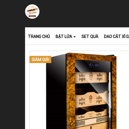
TRANG CHỦ
BẬT LỬA
SET QUÀ
DAO CẮT XÌ 
GIẢM GIÁ!