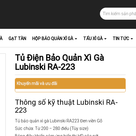
GÀ
GẠT TÀN
HỘP BẢO QUẢN XÌ GÀ
TẨU XÌ GÀ
TIN TỨC
Tủ Điện Bảo Quản Xì Gà
Lubinski RA-223
Khuyến mãi và ưu đãi
Thông số kỹ thuật Lubinski RA-
223
Tủ bảo quản xì gà Lubinski RA223 Đen viền Gỗ
Sức chứa: Từ 200 – 280 điếu (Tùy size)