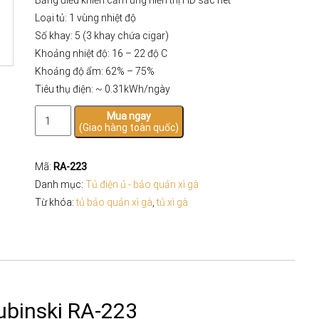
Bảng điều khiển cảm ứng hiển thị HD sắc nét
Loại tủ: 1 vùng nhiệt độ
Số khay: 5 (3 khay chứa cigar)
Khoảng nhiệt độ: 16 – 22 độ C
Khoảng độ ẩm: 62% – 75%
Tiêu thụ điện: ~ 0.31kWh/ngày
Tủ
Mua ngay
(Giao hàng toàn quốc)
Điện
Bảo
Quản
Mã:
RA-223
Xì
Danh mục:
Tủ điện ủ - bảo quản xì gà
Gà
Từ khóa:
tủ bảo quản xì gà
,
tủ xì gà
Lubinski
RA-
223
số
lượng
ubinski RA-223