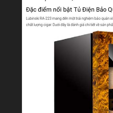
Đặc điểm nổi bật Tủ Điện Bảo Q
Lubinski RA-223 mang đến một trải nghiệm bảo quản xì gà
chất lượng cigar. Dưới đây là đánh giá chi tiết về sản ph