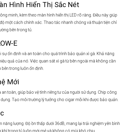
n Hình Hiển Thị Sắc Nét
ông minh, kèm theo màn hình hiển thị LED rõ ràng. Điều này giúp
 độ một cách chính xác. Thao tác nhanh chóng và thuận tiện chỉ
ờng bên trong tủ.
LOW-E
 sự ổn định và an toàn cho quá trình bảo quản xì gà. Khả năng
 hiệu quả của nó. Việc quan sát xì gà từ bên ngoài mà không cần
 bên trong luôn ổn định.
hệ Mới
n toàn, giúp bảo vệ tính riêng tư của người sử dụng. Chip công
 dụng. Tạo môi trường lý tưởng cho cigar mỗi khi được bảo quản.
ọc
 năng lượng. Độ ồn thấp dưới 36dB, mang lại trải nghiệm yên bình
 khí trong tủ luôn mới mẻ và không có mùi khó chịu.