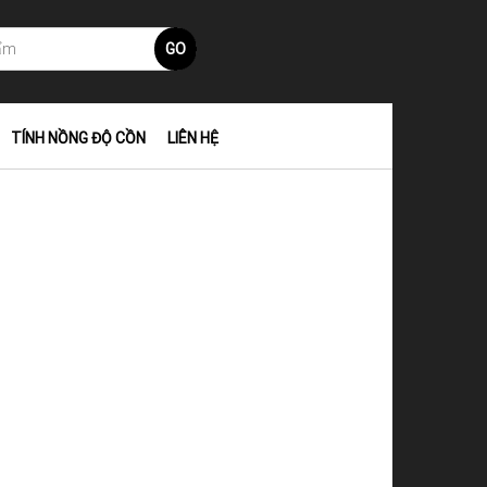
GO
TÍNH NỒNG ĐỘ CỒN
LIÊN HỆ