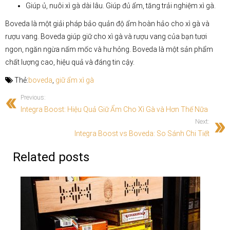
Giúp ủ, nuôi xì gà dài lâu. Giúp đủ ẩm, tăng trải nghiệm xì gà.
Boveda là một giải pháp bảo quản độ ẩm hoàn hảo cho xì gà và
rượu vang. Boveda giúp giữ cho xì gà và rượu vang của bạn tươi
ngon, ngăn ngừa nấm mốc và hư hỏng. Boveda là một sản phẩm
chất lượng cao, hiệu quả và đáng tin cậy.
Thẻ:
boveda
,
giữ ẩm xì gà
Previous:
Integra Boost: Hiệu Quả Giữ Ẩm Cho Xì Gà và Hơn Thế Nữa
Next:
Integra Boost vs Boveda: So Sánh Chi Tiết
Related posts