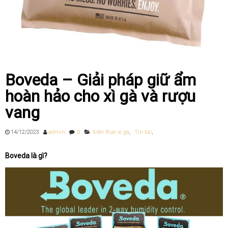
Boveda – Giải pháp giữ ẩm
hoàn hảo cho xì gà và rượu
vang
14/12/2023
admin
0
Kiến thức xì gà
,
Tin tức
,
Boveda là gì?