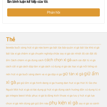
lần bình luận kế tiếp của tôi.
Thẻ
boveda
buổi sáng hút xì gà nào
bơm ga bật lửa
bảo quản xì gà
bật lửa khò xì gà
bật lửa xì gà
châm xì gà chuyên nghiệp
chữa say xì gà
cài nhiệt độ
cài đặt độ
cách chọn xì gà
ẩm
Cách châm xì gà đúng cách
cách cài đặt tủ xì gà
cách cắt xì gà
cách dập tàn xì gà
cách sử dụng xì gà
các loại xì gà nổi tiếng
có
giữ ẩm
giữ tàn xì gà
nên hút xì gà buổi sáng
diem va xi ga
dập xì gà
xì gà
gói giữ ẩm xì gà
hinh dang xi ga
huong dan hut xi ga
Hút Xì Gà cho
Người Mới
hút xì gà có tác dụng gì
hút xì gà đúng cách
hướng dẫn sử dụng tủ xì
gà
integra boost
khắc phục xì gà bị đắng
kich thuoc xi ga
lưu ý hút xì gà
lựa
phụ kiện xì gà
chọn xì gà
nên dùng gói giữ ẩm nào
say xì gà
so sánh