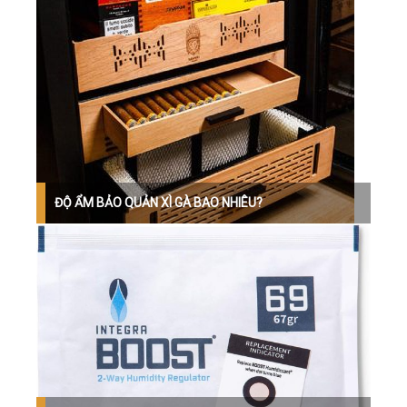
ĐỘ ẨM BẢO QUẢN XÌ GÀ BAO NHIÊU?